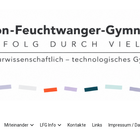
mnasiums
Miteinander
LFG Info
Kontakte
Links
Impressum / D