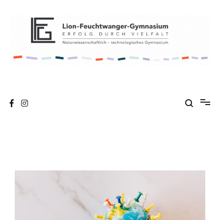
Webseite des Lion-Feuchtwanger-
Städtisches Gymnasium in München
Gymnasiums